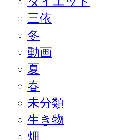
ダイエット
三依
冬
動画
夏
春
未分類
生き物
畑