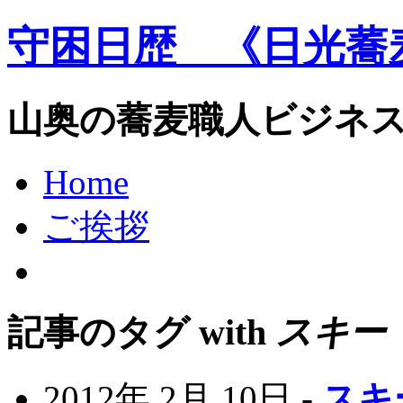
守困日歴 《日光蕎
山奥の蕎麦職人ビジネ
Home
ご挨拶
記事のタグ with
スキー
2012年 2月 10日 -
スキ