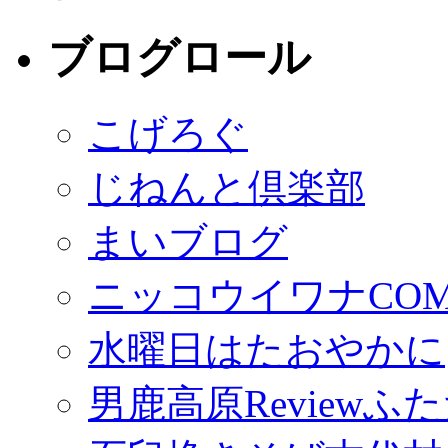
ブログロール
こげろぐ
じねんと倶楽部
まいブログ
ニッコウイワナCO
水曜日はたおやかに
男鹿高原Reviewふ