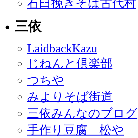
石臼挽きそば古代村
三依
LaidbackKazu
じねんと倶楽部
つちや
みよりそば街道
三依みんなのブログ
手作り豆腐 松や