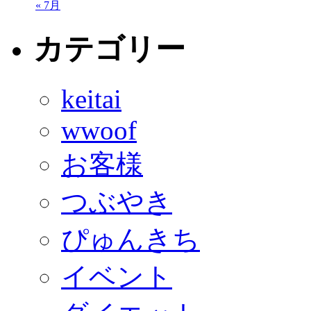
« 7月
カテゴリー
keitai
wwoof
お客様
つぶやき
ぴゅんきち
イベント