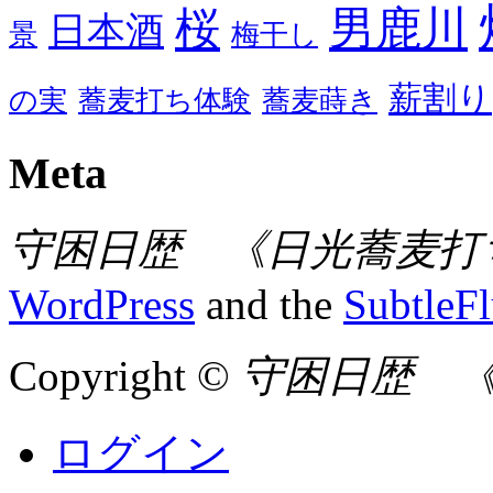
男鹿川
桜
日本酒
景
梅干し
薪割り
の実
蕎麦打ち体験
蕎麦蒔き
Meta
守困日歴 《日光蕎麦打
WordPress
and the
SubtleF
Copyright ©
守困日歴 
ログイン