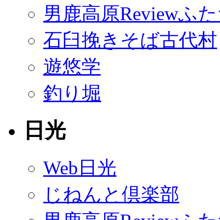
男鹿高原Reviewふ
石臼挽きそば古代村
遊悠学
釣り堀
日光
Web日光
じねんと倶楽部