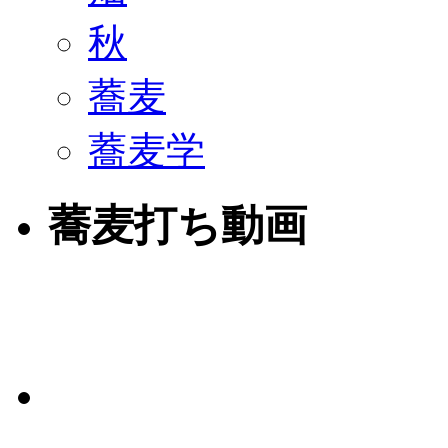
秋
蕎麦
蕎麦学
蕎麦打ち動画