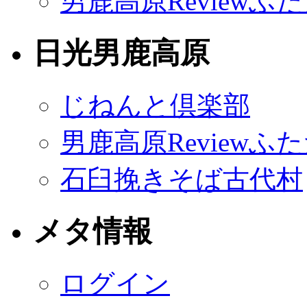
男鹿高原Reviewふ
日光男鹿高原
じねんと倶楽部
男鹿高原Reviewふ
石臼挽きそば古代村
メタ情報
ログイン