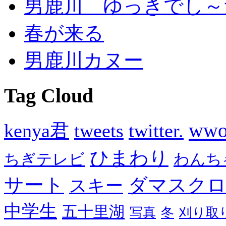
男鹿川 ゆっきでし～
春が来る
男鹿川カヌー
Tag Cloud
wwo
kenya君
tweets
twitter.
ひまわり
ちぎテレビ
わんち
サート
ダマスク
スキー
中学生
五十里湖
写真
冬
刈り取