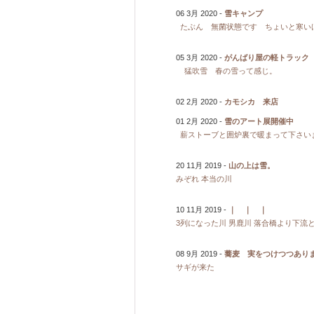
06 3月 2020 -
雪キャンプ
たぶん 無菌状態です ちょいと寒
05 3月 2020 -
がんばり屋の軽トラック
猛吹雪 春の雪って感じ。
02 2月 2020 -
カモシカ 来店
01 2月 2020 -
雪のアート展開催中
薪ストーブと囲炉裏で暖まって下さいま
20 11月 2019 -
山の上は雪。
みぞれ 本当の川
10 11月 2019 -
｜ ｜ ｜
3列になった川 男鹿川 落合橋より下流
08 9月 2019 -
蕎麦 実をつけつつあり
サギが来た