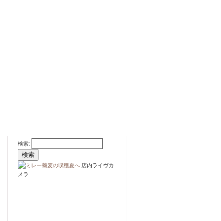
検索:
店内ライヴカ
メラ