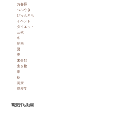
お客様
つぶやき
ぴゅんきち
イベント
ダイエット
三依
冬
動画
夏
春
未分類
生き物
畑
秋
蕎麦
蕎麦学
蕎麦打ち動画