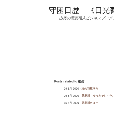
守困日歴 《日光
山奥の蕎麦職人ビジネスブログ
Posts related to
動画
29 3月 2020 -
梅の花重そう
29 3月 2020 -
男鹿川 ゆっきでし～た
15 3月 2020 -
男鹿川カヌー