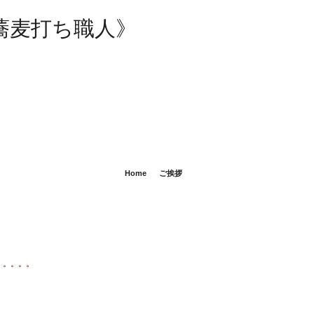
蕎麦打ち職人》
。
Home
ご挨拶
。。。。。