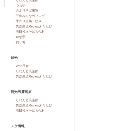
じねんと倶楽部
つちや
みよりそば街道
三依みんなのブログ
手作り豆腐 松や
男鹿高原Reviewふたたび
石臼挽きそば古代村
遊悠学
釣り堀
日光
Web日光
じねんと倶楽部
男鹿高原Reviewふたたび
日光男鹿高原
じねんと倶楽部
男鹿高原Reviewふたたび
石臼挽きそば古代村
メタ情報