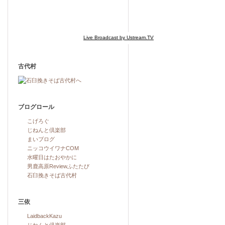
Live Broadcast by Ustream.TV
古代村
ブログロール
こげろぐ
じねんと倶楽部
まいブログ
ニッコウイワナCOM
水曜日はたおやかに
男鹿高原Reviewふたたび
石臼挽きそば古代村
三依
LaidbackKazu