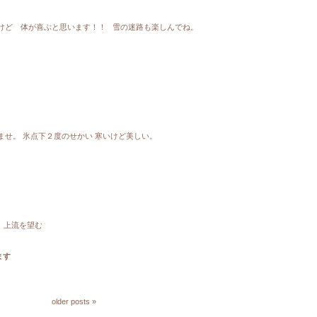
いけど 体が喜ぶと思います！！ 雪の迷路も楽しんでね。
せ。 氷点下２度のせかい 寒いけど美しい。
と 上流を望む
ます
older posts »