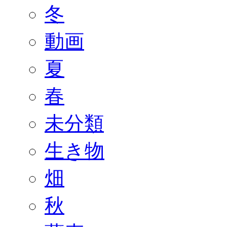
冬
動画
夏
春
未分類
生き物
畑
秋