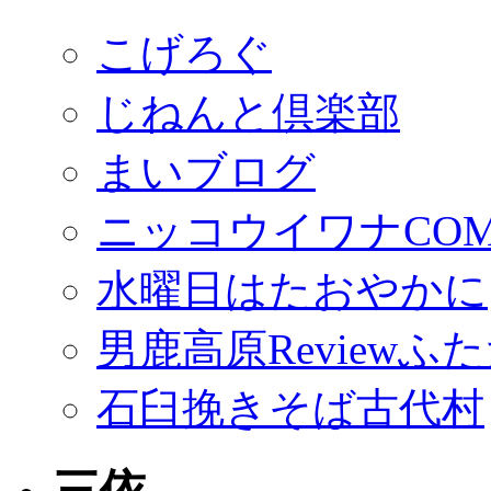
こげろぐ
じねんと倶楽部
まいブログ
ニッコウイワナCO
水曜日はたおやかに
男鹿高原Reviewふ
石臼挽きそば古代村