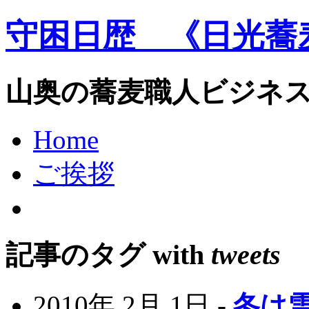
守困日歴 《日光蕎
山奥の蕎麦職人ビジネ
Home
ご挨拶
記事のタグ with
tweets
2010年 2月 1日 -
冬は