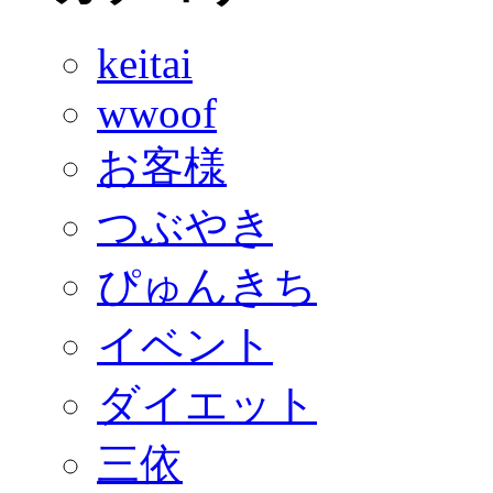
keitai
wwoof
お客様
つぶやき
ぴゅんきち
イベント
ダイエット
三依