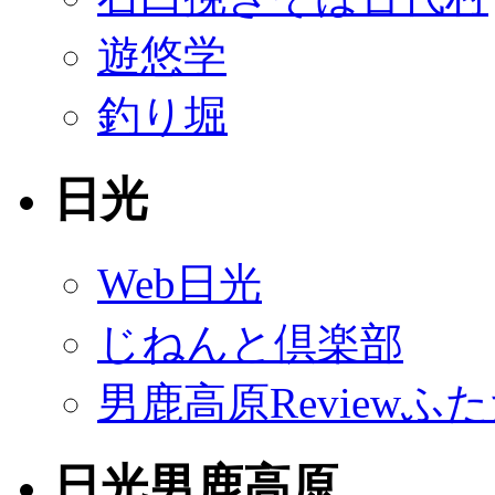
遊悠学
釣り堀
日光
Web日光
じねんと倶楽部
男鹿高原Reviewふ
日光男鹿高原