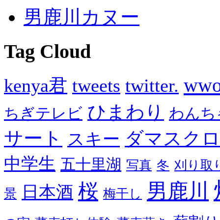
男鹿川カヌー
Tag Cloud
wwo
kenya君
tweets
twitter.
ひまわり
ちぎテレビ
わんち
サート
ダマスク
スキー
中学生
五十里湖
写真
冬
刈り取
男鹿川
桜
日本酒
景
梅干し