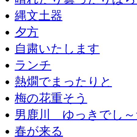
縄文土器
夕方
自粛いたします
ランチ
熱燗でまったりと
梅の花重そう
男鹿川 ゆっきでし～
春が来る