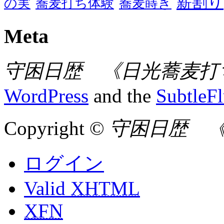
薪割り
の実
蕎麦打ち体験
蕎麦蒔き
Meta
守困日歴 《日光蕎麦打
WordPress
and the
SubtleF
Copyright ©
守困日歴 
ログイン
Valid
XHTML
XFN