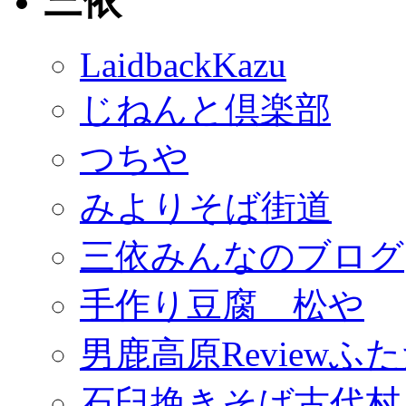
三依
LaidbackKazu
じねんと倶楽部
つちや
みよりそば街道
三依みんなのブログ
手作り豆腐 松や
男鹿高原Reviewふ
石臼挽きそば古代村