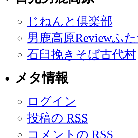
じねんと倶楽部
男鹿高原Reviewふ
石臼挽きそば古代村
メタ情報
ログイン
投稿の
RSS
コメントの
RSS