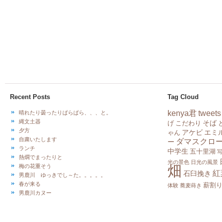
Recent Posts
Tag Cloud
kenya君
tweets
晴れたり曇ったりぱらぱら、、、と。
縄文土器
そば
げ
こだわり
夕方
アケビ
エミ
ゃん
自粛いたします
ダマスクロ
ー
ランチ
中学生
五十里湖
熱燗でまったりと
光の景色
日光の風景
畑
梅の花重そう
紅
石臼挽き
男鹿川 ゆっきでし～た。。。。。
春が来る
薪割
体験
蕎麦蒔き
男鹿川カヌー