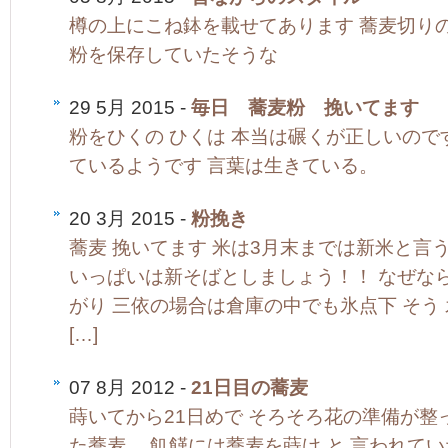
樽の上にこね鉢を載せてあります 蕎麦切り
粉を保存していたそうな
29 5月 2015 -
毎日 蕎麦粉 挽いてます
粉をひくの ひくは 本当は碾くが正しいので
ているようです 言葉は生きている。
20 3月 2015 -
粉挽き
蕎麦 挽いてます 米は3月末までは新米と言う
いっぱいは新そばとしましょう！！ なぜな
がり 三依の場合は倉庫の中でも氷点下 そう 
[…]
07 8月 2012 -
21日目の蕎麦
蒔いてから21日めで そろそろ花の準備が整っ
た蕎麦。 飢饉には蕎麦を蒔け と 言われてい