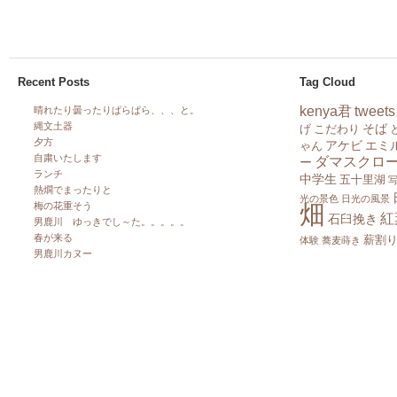
Recent Posts
Tag Cloud
kenya君
tweets
晴れたり曇ったりぱらぱら、、、と。
縄文土器
そば
げ
こだわり
夕方
アケビ
エミ
ゃん
自粛いたします
ダマスクロ
ー
ランチ
中学生
五十里湖
熱燗でまったりと
光の景色
日光の風景
畑
梅の花重そう
紅
石臼挽き
男鹿川 ゆっきでし～た。。。。。
春が来る
薪割
体験
蕎麦蒔き
男鹿川カヌー