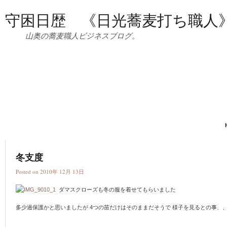
守困日歴 《日光蕎麦打ち職人
山奥の蕎麦職人ビジネスブログ。
冬支度
Posted on 2010年 12月 13日
ダマスクローズも冬の服を着せてもらいました
多少過保護かと思いましたが 4つの苗だけはそのままだそうで 様子を見るとの事、