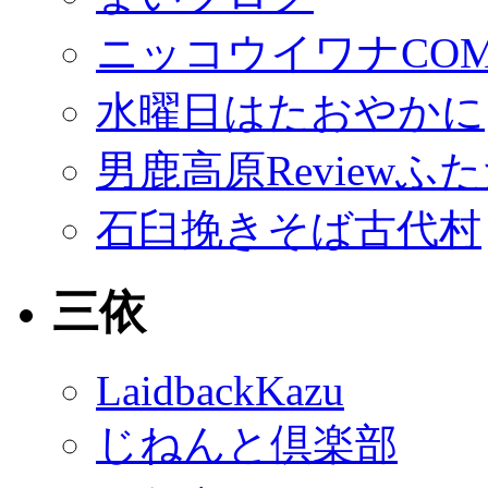
ニッコウイワナCO
水曜日はたおやかに
男鹿高原Reviewふ
石臼挽きそば古代村
三依
LaidbackKazu
じねんと倶楽部