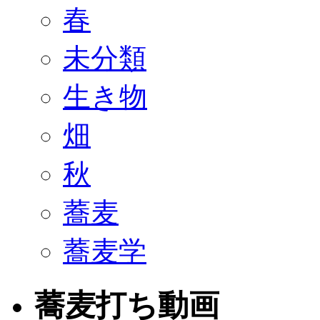
春
未分類
生き物
畑
秋
蕎麦
蕎麦学
蕎麦打ち動画