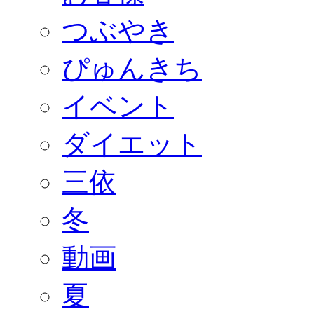
つぶやき
ぴゅんきち
イベント
ダイエット
三依
冬
動画
夏