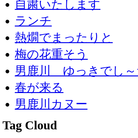
自粛いたします
ランチ
熱燗でまったりと
梅の花重そう
男鹿川 ゆっきでし～
春が来る
男鹿川カヌー
Tag Cloud