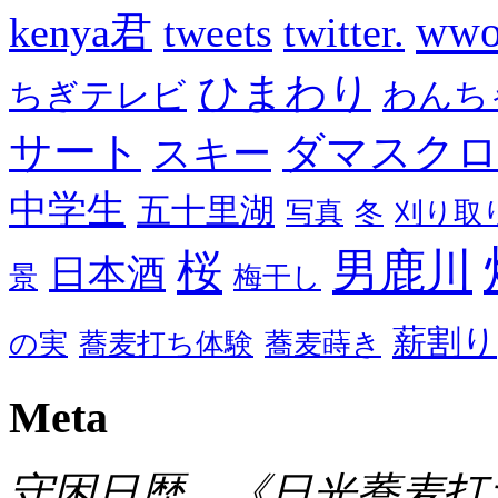
wwo
kenya君
tweets
twitter.
ひまわり
ちぎテレビ
わんち
サート
ダマスク
スキー
中学生
五十里湖
写真
冬
刈り取
男鹿川
桜
日本酒
景
梅干し
薪割り
の実
蕎麦打ち体験
蕎麦蒔き
Meta
守困日歴 《日光蕎麦打