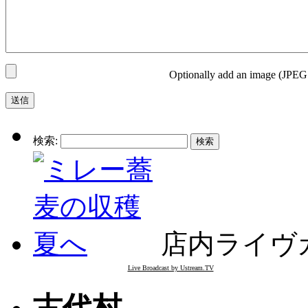
Optionally add an image (JPEG
検索:
店内ライヴ
Live Broadcast by Ustream.TV
古代村