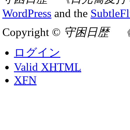
WordPress
and the
SubtleF
Copyright ©
守困日歴 
ログイン
Valid
XHTML
XFN