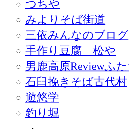
つちや
みよりそば街道
三依みんなのブログ
手作り豆腐 松や
男鹿高原Reviewふ
石臼挽きそば古代村
遊悠学
釣り堀