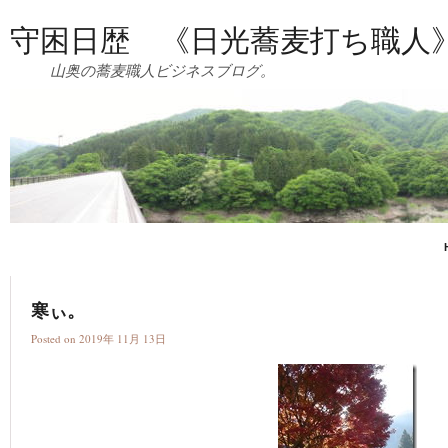
守困日歴 《日光蕎麦打ち職人
山奥の蕎麦職人ビジネスブログ。
寒ぃ。
Posted on 2019年 11月 13日