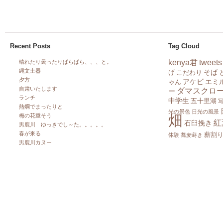
Recent Posts
Tag Cloud
kenya君
tweets
晴れたり曇ったりぱらぱら、、、と。
縄文土器
そば
げ
こだわり
夕方
アケビ
エミ
ゃん
自粛いたします
ダマスクロ
ー
ランチ
中学生
五十里湖
熱燗でまったりと
光の景色
日光の風景
畑
梅の花重そう
紅
石臼挽き
男鹿川 ゆっきでし～た。。。。。
春が来る
薪割
体験
蕎麦蒔き
男鹿川カヌー