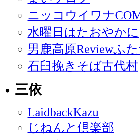
ニッコウイワナCO
水曜日はたおやかに
男鹿高原Reviewふ
石臼挽きそば古代村
三依
LaidbackKazu
じねんと倶楽部