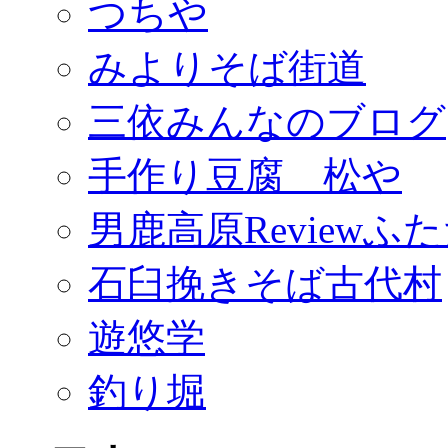
つちや
みよりそば街道
三依みんなのブログ
手作り豆腐 松や
男鹿高原Reviewふ
石臼挽きそば古代村
遊悠学
釣り堀