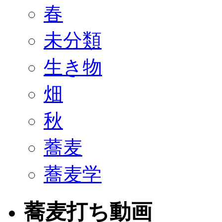
春
未分類
生き物
畑
秋
蕎麦
蕎麦学
蕎麦打ち動画