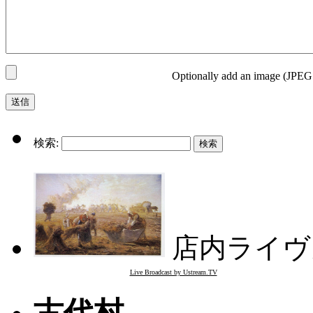
Optionally add an image (JPEG
検索:
店内ライヴ
Live Broadcast by Ustream.TV
古代村