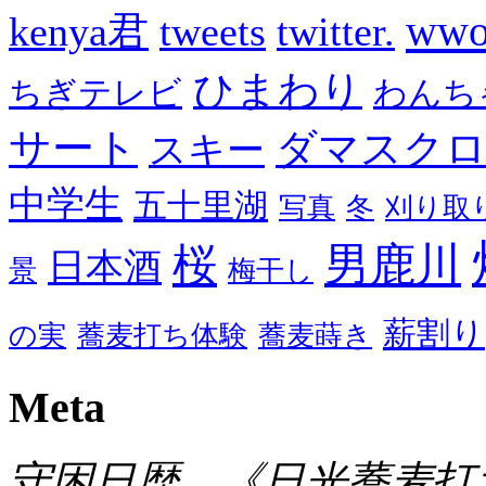
wwo
kenya君
tweets
twitter.
ひまわり
ちぎテレビ
わんち
サート
ダマスク
スキー
中学生
五十里湖
写真
冬
刈り取
男鹿川
桜
日本酒
景
梅干し
薪割り
の実
蕎麦打ち体験
蕎麦蒔き
Meta
守困日歴 《日光蕎麦打