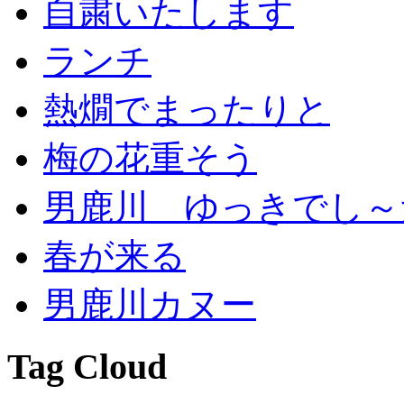
自粛いたします
ランチ
熱燗でまったりと
梅の花重そう
男鹿川 ゆっきでし～
春が来る
男鹿川カヌー
Tag Cloud