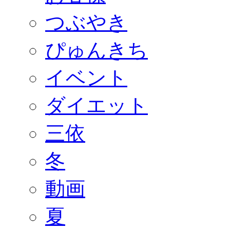
つぶやき
ぴゅんきち
イベント
ダイエット
三依
冬
動画
夏