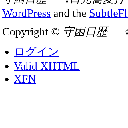
WordPress
and the
SubtleF
Copyright ©
守困日歴 
ログイン
Valid
XHTML
XFN