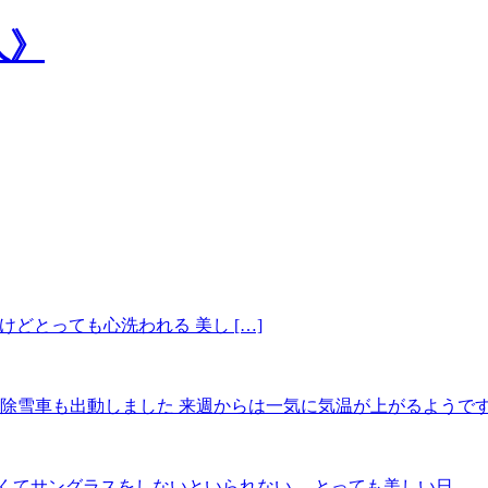
人》
とっても心洗われる 美し […]
 除雪車も出動しました 来週からは一気に気温が上がるようで
くてサングラスをしないといられない。 とっても美しい日。