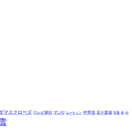
ダマスクローズ
マンU
中学生
テレビ朝日
五十里湖
ユーティン
写真
冬
刈
雪