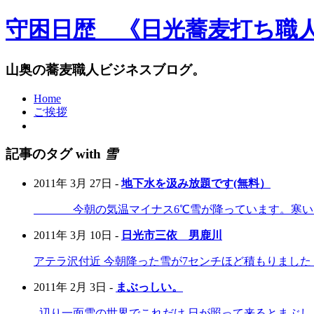
守困日歴 《日光蕎麦打ち職
山奥の蕎麦職人ビジネスブログ。
Home
ご挨拶
記事のタグ with
雪
2011年 3月 27日 -
地下水を汲み放題です(無料）
今朝の気温マイナス6℃雪が降っています。寒いけど
2011年 3月 10日 -
日光市三依 男鹿川
アテラ沢付近 今朝降った雪が7センチほど積もりました
2011年 2月 3日 -
まぶっしい。
辺り一面雪の世界でこれだけ 日が照って来るとまぶし