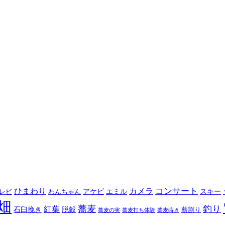
コンサート
ひまわり
カメラ
アケビ
エミル
スキー
レビ
わんちゃん
畑
蕎麦
釣り
紅葉
石臼挽き
脱穀
薪割り
蕎麦の実
蕎麦打ち体験
蕎麦蒔き