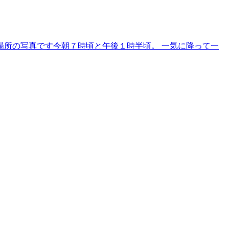
場所の写真です今朝７時頃と午後１時半頃。 一気に降って一