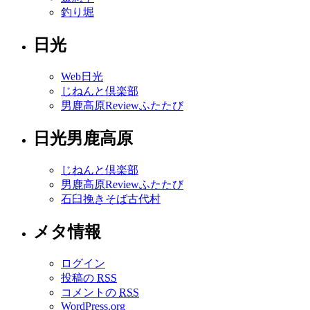
釣り堀
日光
Web日光
じねんと倶楽部
男鹿高原Reviewふたたび
日光男鹿高原
じねんと倶楽部
男鹿高原Reviewふたたび
石臼挽きそば古代村
メタ情報
ログイン
投稿の
RSS
コメントの
RSS
WordPress.org