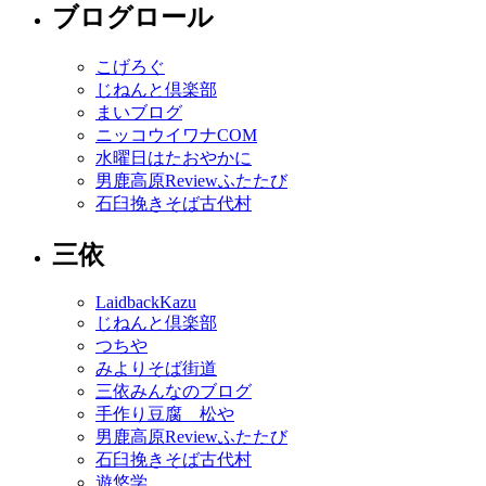
ブログロール
こげろぐ
じねんと倶楽部
まいブログ
ニッコウイワナCOM
水曜日はたおやかに
男鹿高原Reviewふたたび
石臼挽きそば古代村
三依
LaidbackKazu
じねんと倶楽部
つちや
みよりそば街道
三依みんなのブログ
手作り豆腐 松や
男鹿高原Reviewふたたび
石臼挽きそば古代村
遊悠学