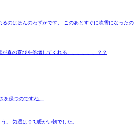
れるのはほんのわずかです、 このあとすぐに吹雪になったの
の雪が春の喜びを倍増してくれる、、、、、、？？
さを保つのですね。
まう。 気温は０℃暖かい朝でした。