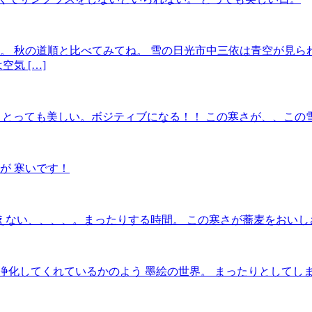
。 秋の道順と比べてみてね。 雪の日光市中三依は青空が見ら
気 […]
℃）とっても美しい。ボジティブになる！！ この寒さが、、こ
が 寒いです！
ない、、、、。まったりする時間。 この寒さが蕎麦をおいし
浄化してくれているかのよう 墨絵の世界。 まったりとしてし