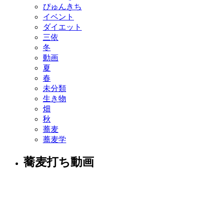
ぴゅんきち
イベント
ダイエット
三依
冬
動画
夏
春
未分類
生き物
畑
秋
蕎麦
蕎麦学
蕎麦打ち動画