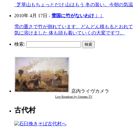
芝草山もちょっとだけ 山はもう 冬の装い。今朝の気温
2010年 4月 17日 -
雪国に竹がないわけ：：
雪の重さで竹が倒れています、どんどん積もるとおれて
気に溶けました 体も頭も着いていくの大変ですワ。
検索:
店内ライヴカメラ
Live Broadcast by Ustream.TV
古代村