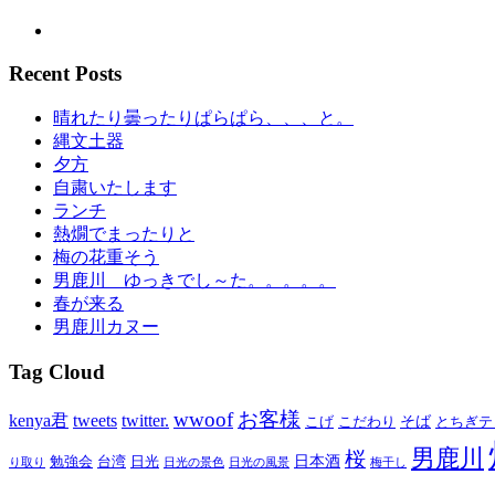
Recent Posts
晴れたり曇ったりぱらぱら、、、と。
縄文土器
夕方
自粛いたします
ランチ
熱燗でまったりと
梅の花重そう
男鹿川 ゆっきでし～た。。。。。
春が来る
男鹿川カヌー
Tag Cloud
wwoof
お客様
kenya君
tweets
twitter.
そば
こげ
こだわり
とちぎテ
男鹿川
桜
日本酒
勉強会
台湾
日光
り取り
日光の景色
日光の風景
梅干し