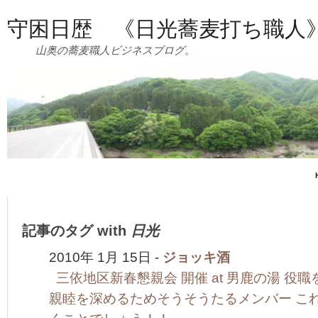
守困日歴 《日光蕎麦打ち職人
山奥の蕎麦職人ビジネスブログ。
記事のタグ with
日光
2010年 1月 15日 -
ジョッキ酒
三依地区新春懇親会 開催 at 男鹿の湯 役
親睦を深めるためそうそうたるメンバー こ