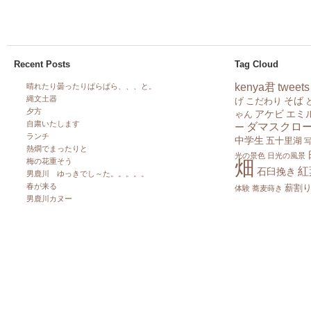
Recent Posts
Tag Cloud
kenya君
tweets
晴れたり曇ったりぱらぱら、、、と。
縄文土器
そば
げ
こだわり
夕方
アケビ
エミ
ゃん
自粛いたします
ダマスクロ
ー
ランチ
中学生
五十里湖
熱燗でまったりと
光の景色
日光の風景
畑
梅の花重そう
紅
石臼挽き
男鹿川 ゆっきでし～た。。。。。
春が来る
薪割
体験
蕎麦蒔き
男鹿川カヌー