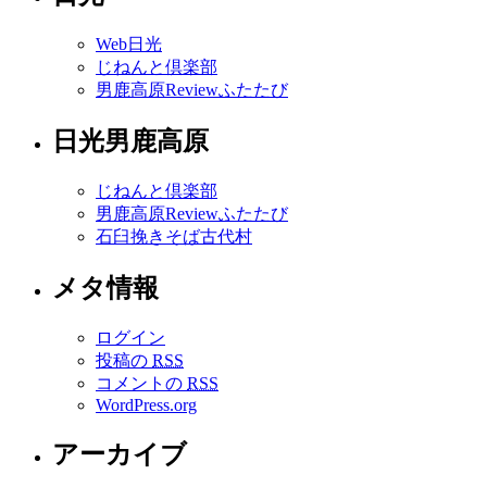
Web日光
じねんと倶楽部
男鹿高原Reviewふたたび
日光男鹿高原
じねんと倶楽部
男鹿高原Reviewふたたび
石臼挽きそば古代村
メタ情報
ログイン
投稿の
RSS
コメントの
RSS
WordPress.org
アーカイブ