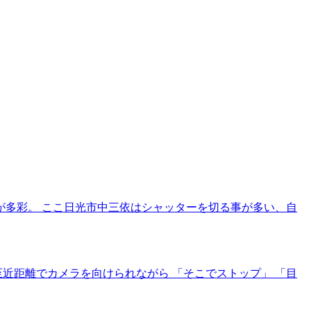
が多彩。 ここ日光市中三依はシャッターを切る事が多い、自
至近距離でカメラを向けられながら 「そこでストップ」 「目