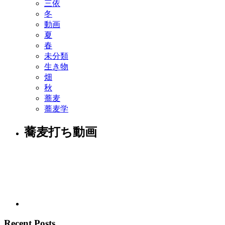
三依
冬
動画
夏
春
未分類
生き物
畑
秋
蕎麦
蕎麦学
蕎麦打ち動画
Recent Posts