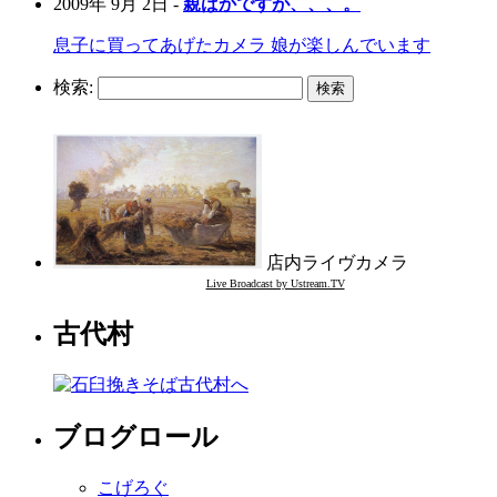
2009年 9月 2日 -
親ばかですが、、、。
息子に買ってあげたカメラ 娘が楽しんでいます
検索:
店内ライヴカメラ
Live Broadcast by Ustream.TV
古代村
ブログロール
こげろぐ