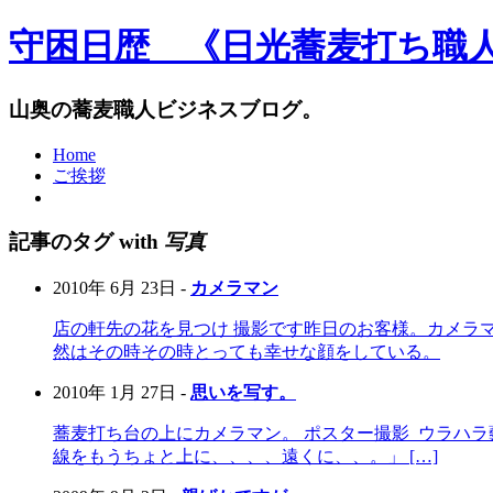
守困日歴 《日光蕎麦打ち職
山奥の蕎麦職人ビジネスブログ。
Home
ご挨拶
記事のタグ with
写真
2010年 6月 23日 -
カメラマン
店の軒先の花を見つけ 撮影です昨日のお客様。カメラ
然はその時その時とっても幸せな顔をしている。
2010年 1月 27日 -
思いを写す。
蕎麦打ち台の上にカメラマン。 ポスター撮影 ウラハラ
線をもうちょと上に、、、、遠くに、、。」 […]