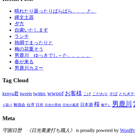
晴れたり曇ったりぱらぱら、、、と。
縄文土器
夕方
自粛いたします
ランチ
熱燗でまったりと
梅の花重そう
男鹿川 ゆっきでし～た。。。。。
春が来る
男鹿川カヌー
Tag Cloud
wwoof
お客様
kenya君
tweets
twitter.
そば
こげ
こだわり
とちぎテ
男鹿川
桜
日本酒
勉強会
台湾
日光
り取り
日光の景色
日光の風景
梅干し
Meta
守困日歴 《日光蕎麦打ち職人》
is proudly powered by
WordPr