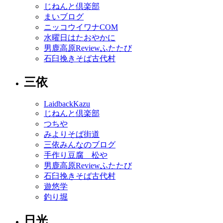
じねんと倶楽部
まいブログ
ニッコウイワナCOM
水曜日はたおやかに
男鹿高原Reviewふたたび
石臼挽きそば古代村
三依
LaidbackKazu
じねんと倶楽部
つちや
みよりそば街道
三依みんなのブログ
手作り豆腐 松や
男鹿高原Reviewふたたび
石臼挽きそば古代村
遊悠学
釣り堀
日光