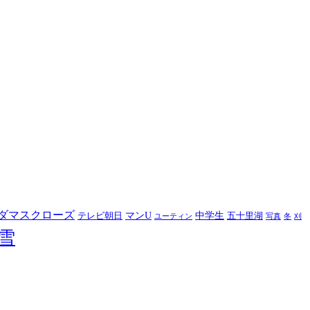
ダマスクローズ
マンU
中学生
テレビ朝日
五十里湖
ユーティン
写真
冬
刈
雪