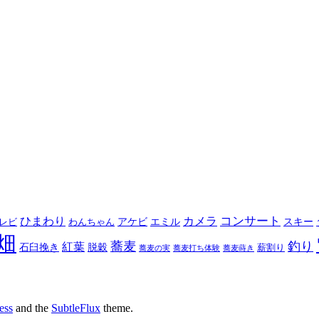
コンサート
ひまわり
カメラ
アケビ
エミル
スキー
レビ
わんちゃん
畑
蕎麦
釣り
紅葉
石臼挽き
脱穀
薪割り
蕎麦の実
蕎麦打ち体験
蕎麦蒔き
ess
and the
SubtleFlux
theme.