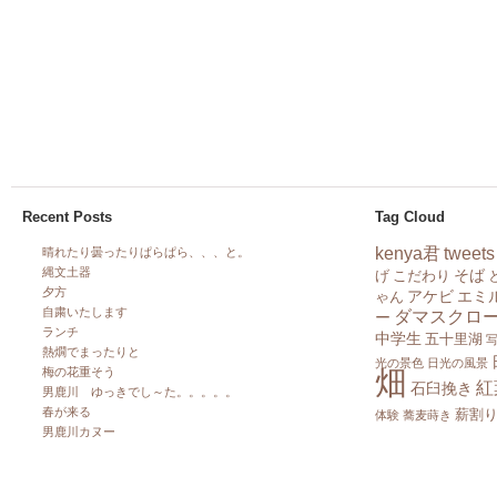
Recent Posts
Tag Cloud
kenya君
tweets
晴れたり曇ったりぱらぱら、、、と。
縄文土器
そば
げ
こだわり
夕方
アケビ
エミ
ゃん
自粛いたします
ダマスクロ
ー
ランチ
中学生
五十里湖
熱燗でまったりと
光の景色
日光の風景
畑
梅の花重そう
紅
石臼挽き
男鹿川 ゆっきでし～た。。。。。
春が来る
薪割
体験
蕎麦蒔き
男鹿川カヌー