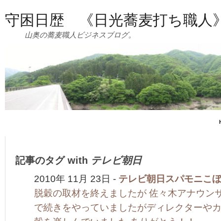
守困日歴 《日光蕎麦打ち職人
山奥の蕎麦職人ビジネスブログ。
記事のタグ with
テレビ朝日
2010年 11月 23日 -
テレビ朝日スパモニこ
脱穀の取材を終えましたが 佐々木アナウン
で続きをやっていましたがディレクターやカ